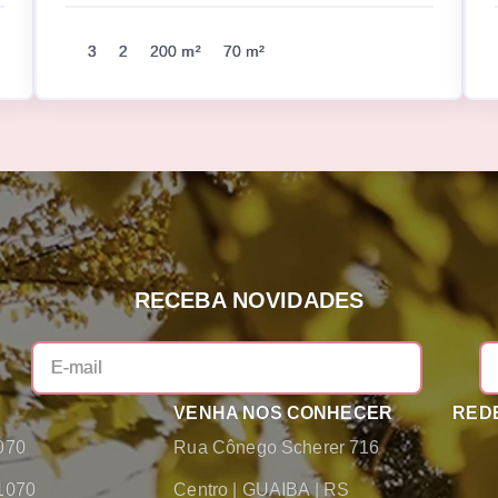
3
2
200 m²
70 m²
RECEBA NOVIDADES
VENHA NOS CONHECER
REDE
070
Rua Cônego Scherer 716
1070
Centro
|
GUAIBA
|
RS