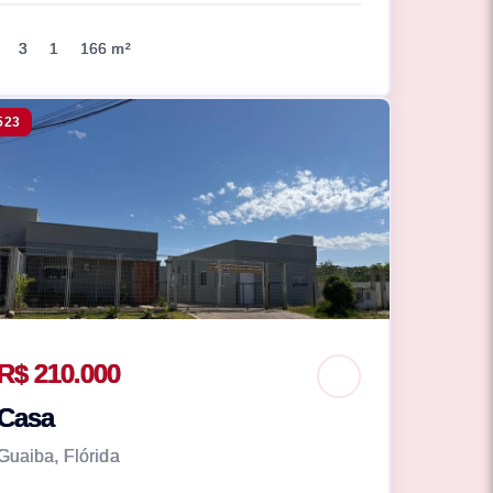
3
1
166 m²
523
R$ 210.000
Casa
Guaiba, Flórida