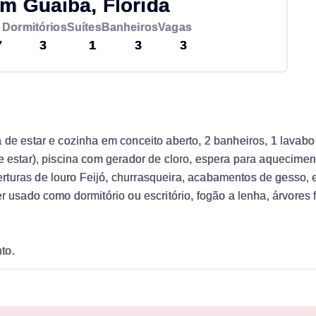
m Guaiba, Florida
Dormitórios
Suítes
Banheiros
Vagas
7
3
1
3
3
 de estar e cozinha em conceito aberto, 2 banheiros, 1 lavabo 
e estar), piscina com gerador de cloro, espera para aqueciment
turas de louro Feijó, churrasqueira, acabamentos de gesso, e
r usado como dormitório ou escritório, fogão a lenha, árvores f
to.