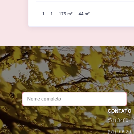
1
1
175 m²
44 m²
CONTATO
(51) 3480-1
(51) 99520-