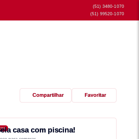
(51) 3480-1070
(51) 99520-1070
Compartilhar
Favoritar
ela casa com piscina!
763
eço para comprar