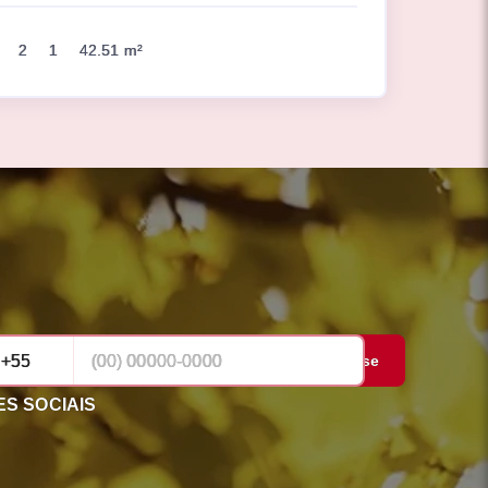
2
1
42.51 m²
Cadastrar-se
S SOCIAIS