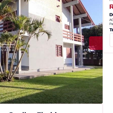
R
D
A
Pa
T