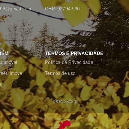
2006@gmail.com
CEP: 92704-560
BÉM
TERMOS E PRIVACIDADE
u imóvel
Política de Privacidade
seu imóvel
Termos de uso
co
CRECI
XXXXX