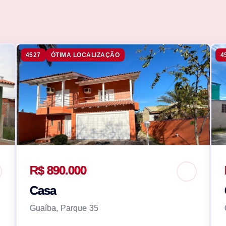
4527
ÓTIMA LOCALIZAÇÃO
4
R$ 890.000
Casa
Guaíba, Parque 35