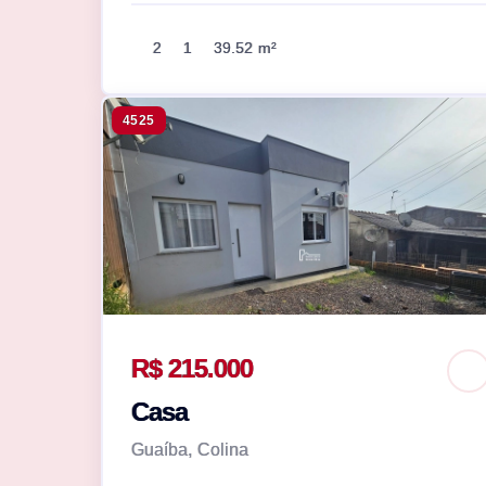
2
1
39.52 m²
4525
R$ 215.000
Casa
Guaíba, Colina