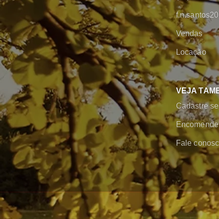
f.n.santos
Vendas
Locação
VEJA TAM
Cadastre se
Encomende 
Fale conos