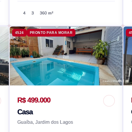
4
3
360 m²
4524
PRONTO PARA MORAR
4
R$ 499.000
Casa
Guaíba, Jardim dos Lagos