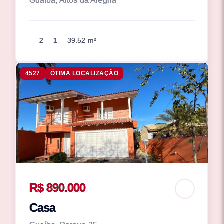
Guaíba, Altos da Alegria
2
1
39.52 m²
4527
ÓTIMA LOCALIZAÇÃO
R$ 890.000
Casa