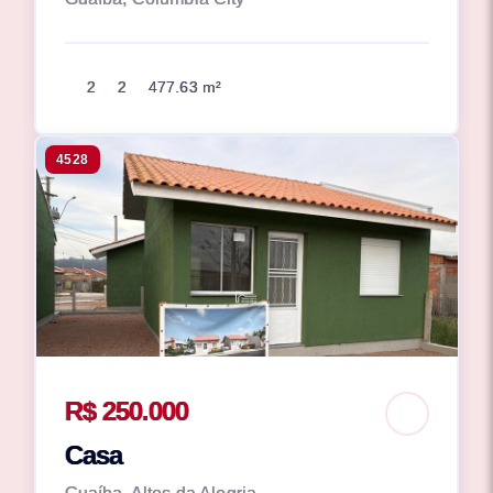
2
2
477.63 m²
4528
R$ 250.000
Casa