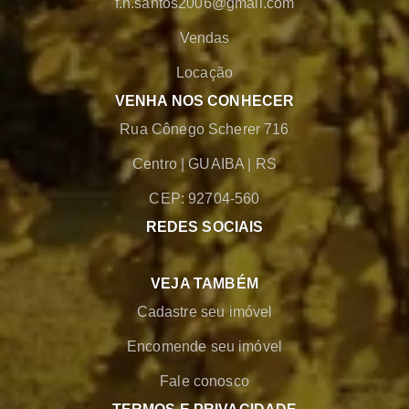
f.n.santos2006@gmail.com
Vendas
Locação
VENHA NOS CONHECER
Rua Cônego Scherer 716
Centro
|
GUAIBA
|
RS
CEP: 92704-560
REDES SOCIAIS
VEJA TAMBÉM
Cadastre seu imóvel
Encomende seu imóvel
Fale conosco