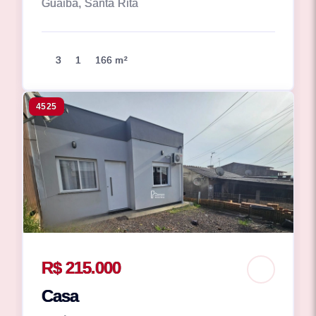
Guaiba, Santa Rita
3
1
166 m²
4525
R$ 215.000
Casa