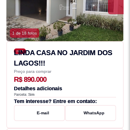
1 de 18 fotos
LINDA CASA NO JARDIM DOS
2692
LAGOS!!!
Preço para comprar
R$ 890.000
Detalhes adicionais
Parcela: Sim
Tem interesse? Entre em contato:
E-mail
WhatsApp