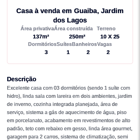
Casa à venda em Guaiba, Jardim
dos Lagos
Área privativa
Área construída
Terreno
137m²
250m²
10 X 25
Dormitórios
Suítes
Banheiros
Vagas
3
1
2
2
Descrição
Excelente casa com 03 dormitórios (sendo 1 suíte com
hidro), linda sala com lareira em dois ambientes, jardim
de inverno, cozinha integrada planejada, área de
serviço, sistema a gás de aquecimento de água, piso
em porcelanato, acabamento em revestimentos de alto
padrão, teto com rebaixo em gesso, linda área gourmet,
garagem para 2 carros, sistema de climatização, semi