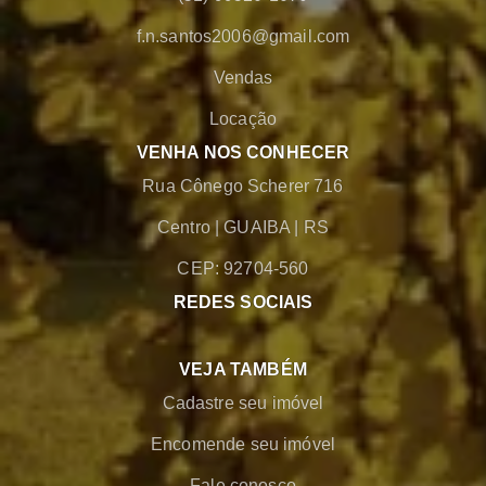
f.n.santos2006@gmail.com
Vendas
Locação
VENHA NOS CONHECER
Rua Cônego Scherer 716
Centro
|
GUAIBA
|
RS
CEP: 92704-560
REDES SOCIAIS
VEJA TAMBÉM
Cadastre seu imóvel
Encomende seu imóvel
Fale conosco