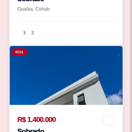
Guaiba, Cohab
3
2
4501
R$ 1.400.000
Sobrado