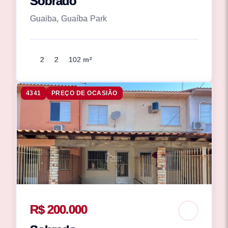
Sobrado
Guaiba, Guaíba Park
2
2
102 m²
4341
PREÇO DE OCASIÃO
R$ 200.000