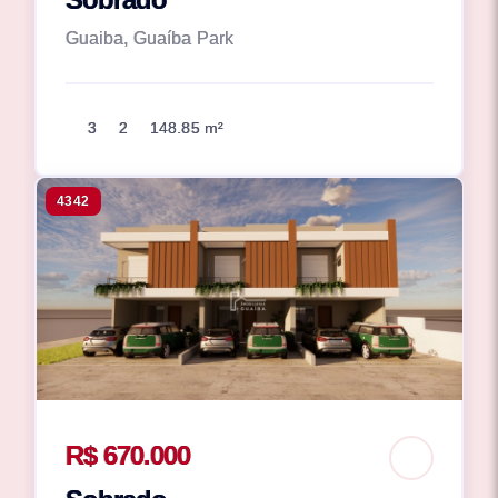
Guaiba, Guaíba Park
3
2
148.85 m²
4342
R$ 670.000