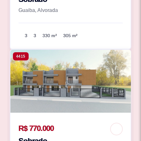
Guaiba, Alvorada
3
3
330 m²
305 m²
4415
R$ 770.000
Sobrado