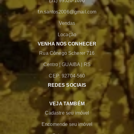
(51) 99520-1070
f.n.santos2006@gmail.com
Vendas
Locação
VENHA NOS CONHECER
Rua Cônego Scherer 716
Centro
|
GUAIBA
|
RS
CEP: 92704-560
REDES SOCIAIS
VEJA TAMBÉM
Cadastre seu imóvel
Encomende seu imóvel