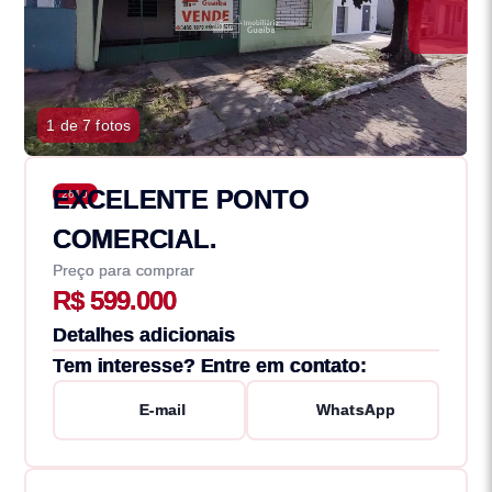
1 de 7 fotos
EXCELENTE PONTO
2610
COMERCIAL.
Preço para comprar
R$ 599.000
Detalhes adicionais
Tem interesse? Entre em contato:
E-mail
WhatsApp