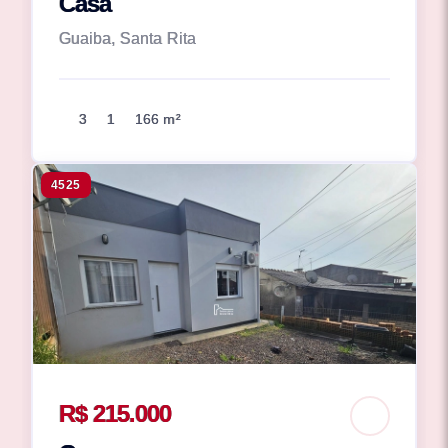
Casa
Guaiba, Santa Rita
3
1
166 m²
4525
R$ 215.000