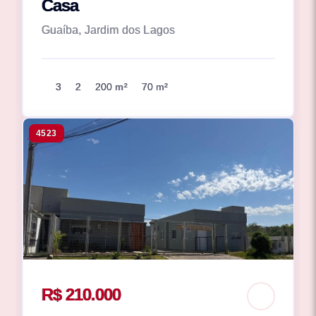
Casa
Guaíba, Jardim dos Lagos
3
2
200 m²
70 m²
4523
R$ 210.000