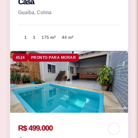
Casa
Guaíba, Colina
1
1
175 m²
44 m²
4524
PRONTO PARA MORAR
R$ 499.000