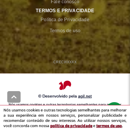
Fale conosco
TERMOS E PRIVACIDADE
Política de Privacidade
Termos de uso
CRECI
XXXXX
© Desenvolvido pela
agil.net
Nós usamos cookies e outras tecnologias semelhantes para melhorar
Nós usamos cookies e outras tecnologias semelhantes para melhorar
a sua experiência em nossos serviços, personalizar publicidade e
a sua experiência em nossos serviços, personalizar publicidade e
recomendar conteúdo de seu interesse. Ao utilizar nossos serviços,
recomendar conteúdo de seu interesse. Ao utilizar nossos serviços,
você concorda com nossa
política de privacidade
e
termos de uso
você concorda com nossa
política de privacidade
e
termos de uso
.