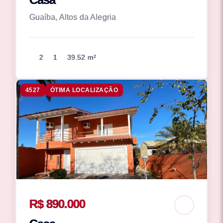
Guaíba, Altos da Alegria
2
1
39.52 m²
4527
ÓTIMA LOCALIZAÇÃO
R$ 890.000