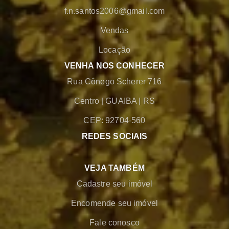
f.n.santos2006@gmail.com
Vendas
Locação
VENHA NOS CONHECER
Rua Cônego Scherer 716
Centro
|
GUAIBA
|
RS
CEP: 92704-560
REDES SOCIAIS
VEJA TAMBÉM
Cadastre seu imóvel
Encomende seu imóvel
Fale conosco