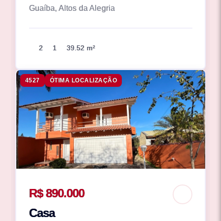
Guaíba, Altos da Alegria
2
1
39.52 m²
4527
ÓTIMA LOCALIZAÇÃO
R$ 890.000
Casa