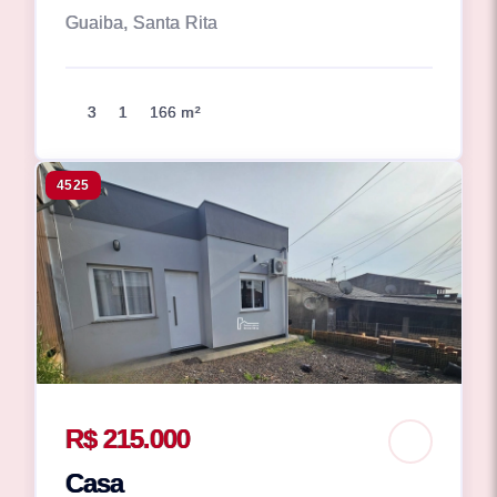
Guaiba, Santa Rita
3
1
166 m²
4525
R$ 215.000
Casa