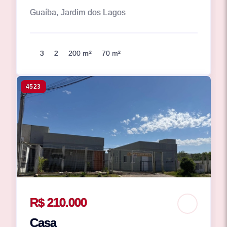
Guaíba, Jardim dos Lagos
3
2
200 m²
70 m²
4523
R$ 210.000
Casa