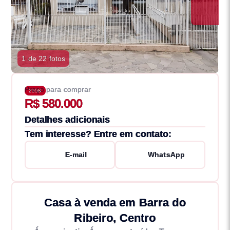
1 de 22 fotos
Preço para comprar
2558
R$ 580.000
Detalhes adicionais
Tem interesse? Entre em contato:
E-mail
WhatsApp
Casa à venda em Barra do
Ribeiro, Centro