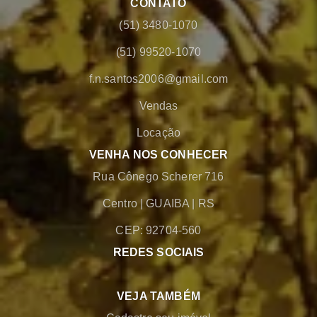
CONTATO
(51) 3480-1070
(51) 99520-1070
f.n.santos2006@gmail.com
Vendas
Locação
VENHA NOS CONHECER
Rua Cônego Scherer 716
Centro
|
GUAIBA
|
RS
CEP: 92704-560
REDES SOCIAIS
VEJA TAMBÉM