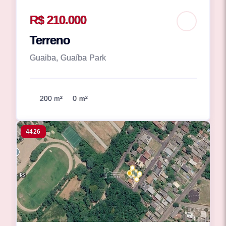
R$ 210.000
Terreno
Guaiba, Guaíba Park
200 m²
0 m²
4426