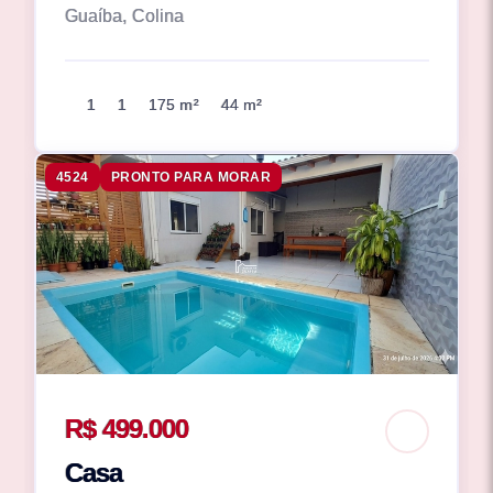
Guaíba, Colina
1
1
175 m²
44 m²
4524
PRONTO PARA MORAR
R$ 499.000
Casa