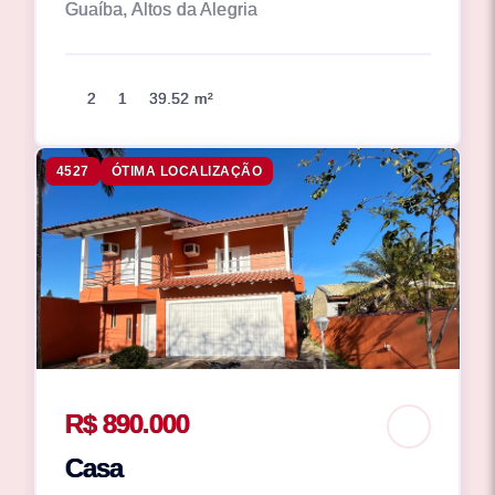
Guaíba, Altos da Alegria
2
1
39.52 m²
4527
ÓTIMA LOCALIZAÇÃO
R$ 890.000
Casa