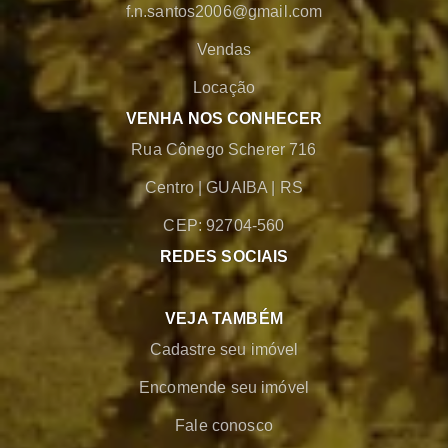
f.n.santos2006@gmail.com
Vendas
Locação
VENHA NOS CONHECER
Rua Cônego Scherer 716
Centro
|
GUAIBA
|
RS
CEP: 92704-560
REDES SOCIAIS
VEJA TAMBÉM
Cadastre seu imóvel
Encomende seu imóvel
Fale conosco