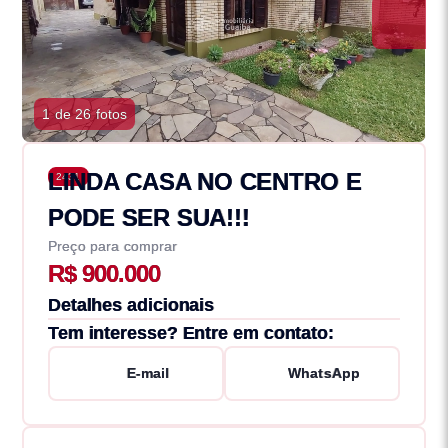
1 de 26 fotos
LINDA CASA NO CENTRO E
2431
PODE SER SUA!!!
Preço para comprar
R$ 900.000
Detalhes adicionais
Tem interesse? Entre em contato:
E-mail
WhatsApp