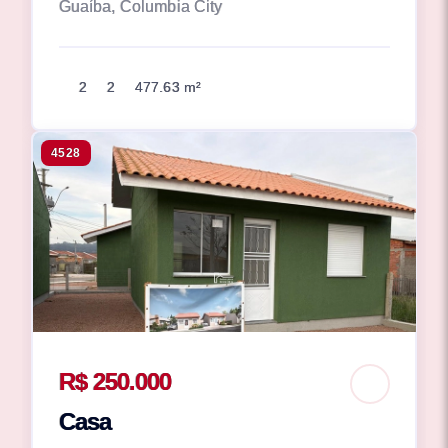
Guaíba, Columbia City
2
2
477.63 m²
4528
R$ 250.000
Casa