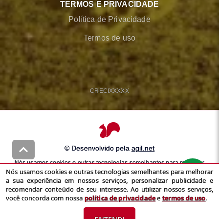
TERMOS E PRIVACIDADE
Política de Privacidade
Termos de uso
CRECI
XXXXX
© Desenvolvido pela
agil.net
Nós usamos cookies e outras tecnologias semelhantes para melhorar
Nós usamos cookies e outras tecnologias semelhantes para melhorar
a sua experiência em nossos serviços, personalizar publicidade e
a sua experiência em nossos serviços, personalizar publicidade e
recomendar conteúdo de seu interesse. Ao utilizar nossos serviços,
recomendar conteúdo de seu interesse. Ao utilizar nossos serviços,
você concorda com nossa
política de privacidade
e
termos de uso
você concorda com nossa
política de privacidade
e
termos de uso
.