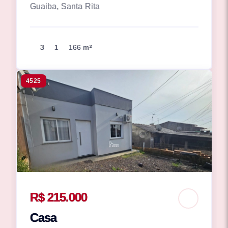
Guaiba, Santa Rita
3
1
166 m²
4525
R$ 215.000
Casa