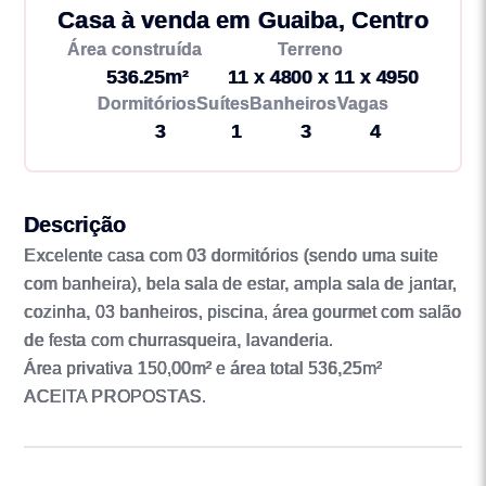
Casa à venda em Guaiba, Centro
Área construída
Terreno
536.25m²
11 x 4800 x 11 x 4950
Dormitórios
Suítes
Banheiros
Vagas
3
1
3
4
Descrição
Excelente casa com 03 dormitórios (sendo uma suite
com banheira), bela sala de estar, ampla sala de jantar,
cozinha, 03 banheiros, piscina, área gourmet com salão
de festa com churrasqueira, lavanderia.
Área privativa 150,00m² e área total 536,25m²
ACEITA PROPOSTAS.