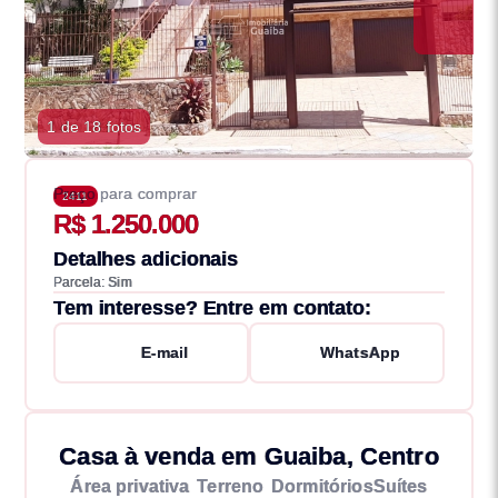
1 de 18 fotos
Preço para comprar
2411
R$ 1.250.000
Detalhes adicionais
Parcela: Sim
Tem interesse? Entre em contato:
E-mail
WhatsApp
Casa à venda em Guaiba, Centro
Área privativa
Terreno
Dormitórios
Suítes