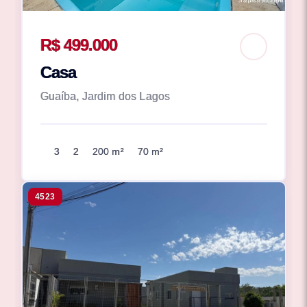
R$ 499.000
Casa
Guaíba, Jardim dos Lagos
3
2
200 m²
70 m²
4523