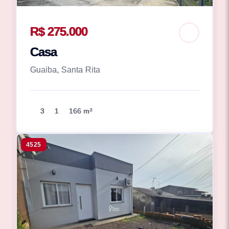
R$ 275.000
Casa
Guaiba, Santa Rita
3
1
166 m²
4525