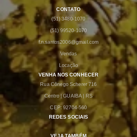
CONTATO
(51) 3480-1070
(51) 99520-1070
f.n.santos2006@gmail.com
Vendas
Locação
VENHA NOS CONHECER
Rua Cônego Scherer 716
Centro
|
GUAIBA
|
RS
CEP: 92704-560
REDES SOCIAIS
VEJA TAMBÉM