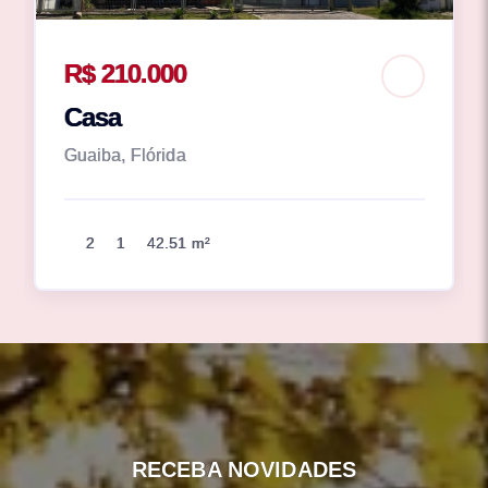
R$ 210.000
Casa
Guaiba, Flórida
2
1
42.51 m²
RECEBA NOVIDADES