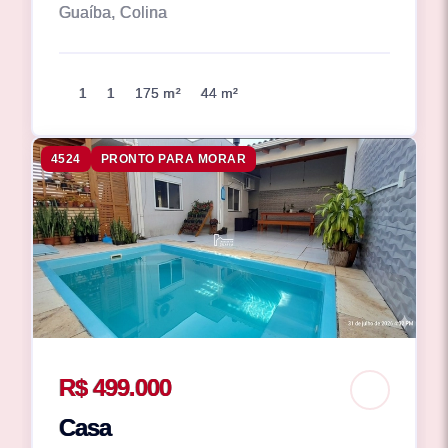
Guaíba, Colina
1
1
175 m²
44 m²
4524
PRONTO PARA MORAR
R$ 499.000
Casa