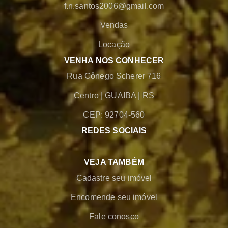
f.n.santos2006@gmail.com
Vendas
Locação
VENHA NOS CONHECER
Rua Cônego Scherer 716
Centro
|
GUAIBA
|
RS
CEP: 92704-560
REDES SOCIAIS
VEJA TAMBÉM
Cadastre seu imóvel
Encomende seu imóvel
Fale conosco