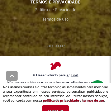
TERMOS E PRIVACIDADE
Política de Privacidade
Termos de uso
CRECI
XXXXX
© Desenvolvido pela
agil.net
Nós usamos cookies e outras tecnologias semelhantes para melhorar
Nós usamos cookies e outras tecnologias semelhantes para melhorar
a sua experiência em nossos serviços, personalizar publicidade e
a sua experiência em nossos serviços, personalizar publicidade e
recomendar conteúdo de seu interesse. Ao utilizar nossos serviços,
recomendar conteúdo de seu interesse. Ao utilizar nossos serviços,
você concorda com nossa
política de privacidade
e
termos de uso
você concorda com nossa
política de privacidade
e
termos de uso
.