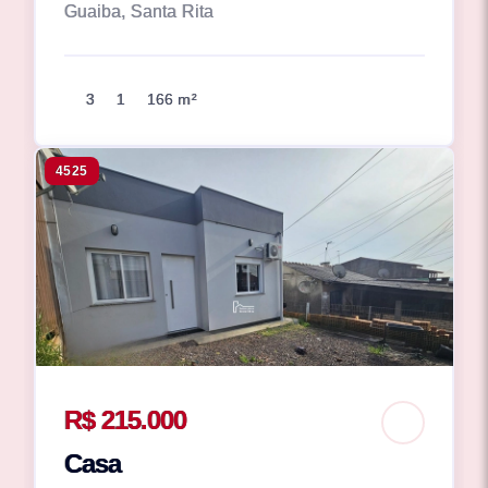
Guaiba, Santa Rita
3
1
166 m²
4525
R$ 215.000
Casa