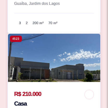
Guaíba, Jardim dos Lagos
3
2
200 m²
70 m²
4523
R$ 210.000
Casa