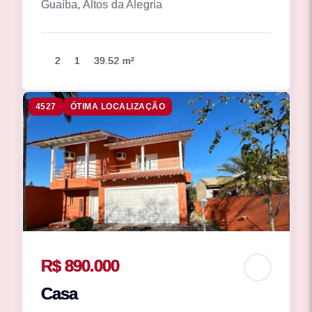
Guaíba, Altos da Alegria
2
1
39.52 m²
4527
ÓTIMA LOCALIZAÇÃO
R$ 890.000
Casa