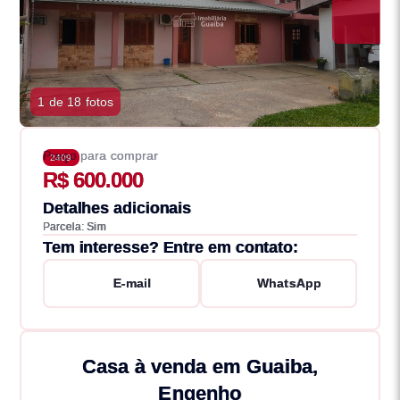
1 de 18 fotos
Preço para comprar
2409
R$ 600.000
Detalhes adicionais
Parcela: Sim
Tem interesse? Entre em contato:
E-mail
WhatsApp
Casa à venda em Guaiba,
Engenho