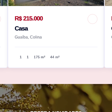
R$ 215.000
Casa
Guaíba, Colina
1
1
175 m²
44 m²