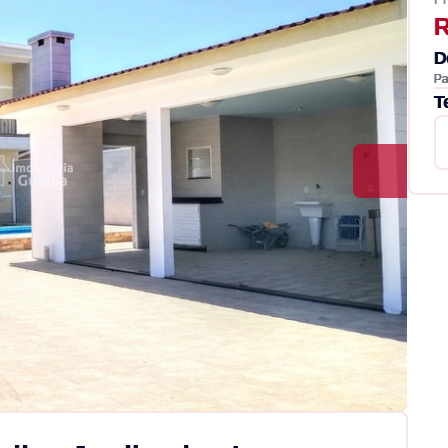
R
D
Pa
T