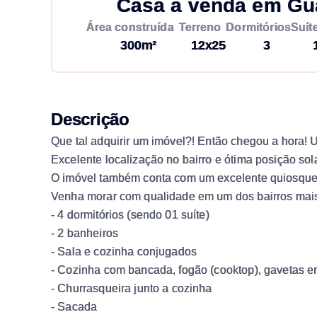
Casa à venda em Gu
Área construída
Terreno
Dormitórios
Suít
300m²
12x25
3
Descrição
Que tal adquirir um imóvel?! Então chegou a hora! 
Excelente localização no bairro e ótima posição sola
O imóvel também conta com um excelente quiosque
Venha morar com qualidade em um dos bairros mais
- 4 dormitórios (sendo 01 suíte)
- 2 banheiros
- Sala e cozinha conjugados
- Cozinha com bancada, fogão (cooktop), gavetas em
- Churrasqueira junto a cozinha
- Sacada