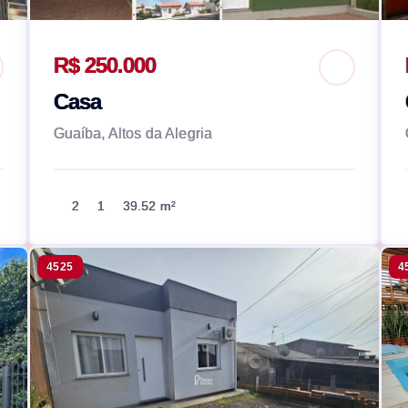
R$ 250.000
Casa
Guaíba, Altos da Alegria
2
1
39.52 m²
4525
4