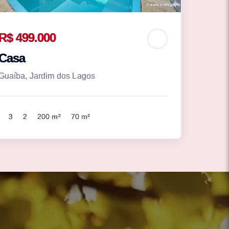
R$ 499.000
Casa
Guaíba, Jardim dos Lagos
3
2
200 m²
70 m²