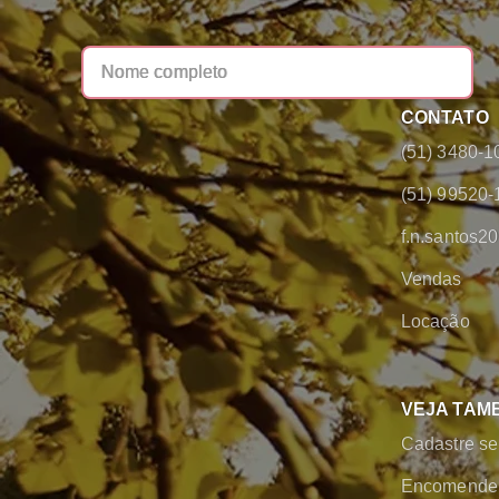
CONTATO
(51) 3480-1
(51) 99520-
f.n.santos
Vendas
Locação
VEJA TAM
Cadastre se
Encomende 