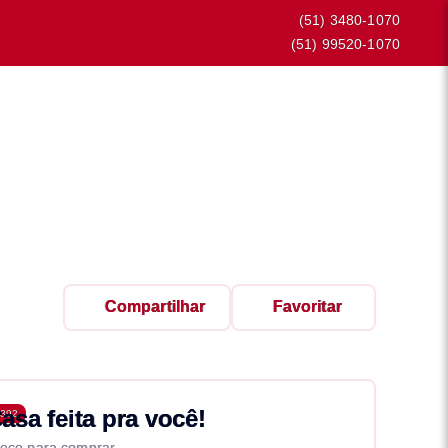
(51) 3480-1070
(51) 99520-1070
Compartilhar
Favoritar
asa feita pra você!
392
eço para comprar