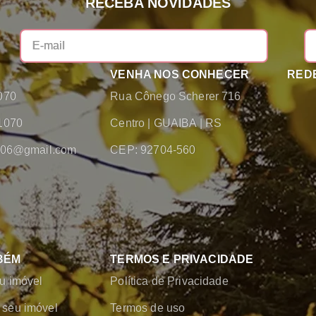
RECEBA NOVIDADES
VENHA NOS CONHECER
REDE
070
Rua Cônego Scherer 716
1070
Centro
|
GUAIBA
|
RS
2006@gmail.com
CEP: 92704-560
BÉM
TERMOS E PRIVACIDADE
u imóvel
Política de Privacidade
seu imóvel
Termos de uso