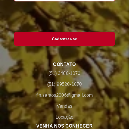
Cadastrar-se
CONTATO
(51) 3480-1070
(51) 99520-1070
f.n.santos2006@gmail.com
Vendas
Locação
VENHA NOS CONHECER