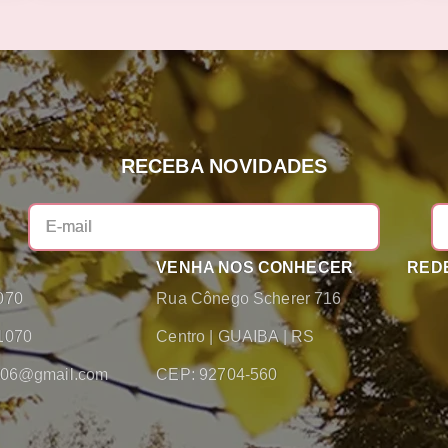
RECEBA NOVIDADES
VENHA NOS CONHECER
REDE
070
Rua Cônego Scherer 716
1070
Centro
|
GUAIBA
|
RS
2006@gmail.com
CEP: 92704-560