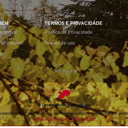
BÉM
TERMOS E PRIVACIDADE
u imóvel
Política de Privacidade
seu imóvel
Termos de uso
co
CRECI
XXXXX
© Desenvolvido pela
agil.net
experiência em nossos serviços, personalizar publicidade e recomendar conteú
política de privacidade
e
termos de uso