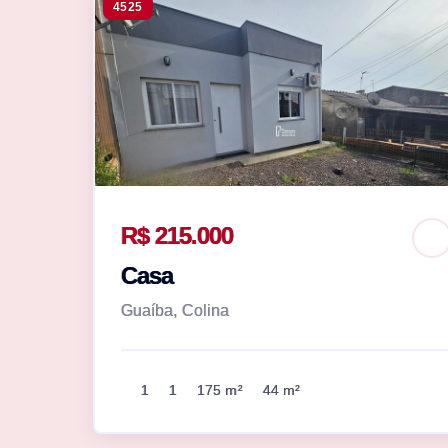
4525
R$ 215.000
Casa
Guaíba, Colina
1
1
175 m²
44 m²