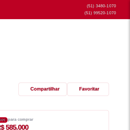
(51) 3480-1070
(51) 99520-1070
Compartilhar
Favoritar
eço para comprar
335
$ 585.000