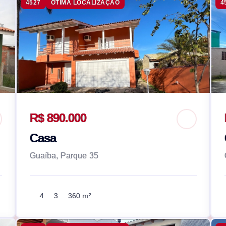
4527
ÓTIMA LOCALIZAÇÃO
4
R$ 890.000
Casa
Guaíba, Parque 35
4
3
360 m²