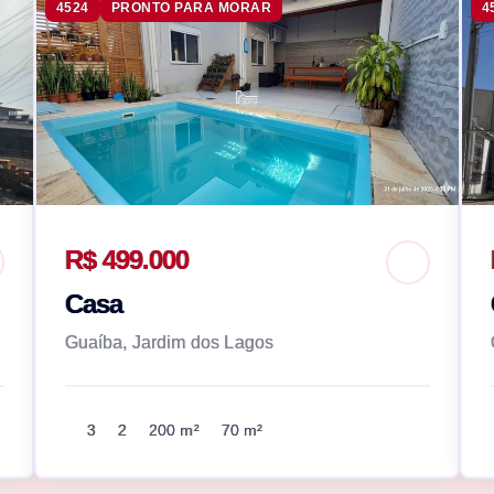
4524
PRONTO PARA MORAR
4
R$ 499.000
Casa
Guaíba, Jardim dos Lagos
3
2
200 m²
70 m²