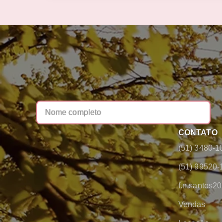
CONTATO
(51) 3480-1
(51) 99520-
f.n.santos
Vendas