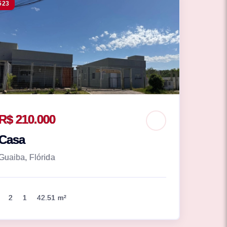
523
R$ 210.000
Casa
Guaiba, Flórida
2
1
42.51 m²