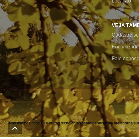
Locação
VEJA TAM
Cadastre se
Encomende 
Fale conos
Nós usamos cookies e outras tecnologias semelhantes para melhorar a sua 