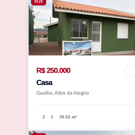
4528
R$ 250.000
Casa
Guaíba, Altos da Alegria
2
1
39.52 m²