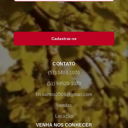
Cadastrar-se
CONTATO
(51) 3480-1070
(51) 99520-1070
f.n.santos2006@gmail.com
Vendas
Locação
VENHA NOS CONHECER