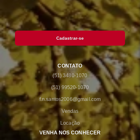
Cadastrar-se
CONTATO
(51) 3480-1070
(51) 99520-1070
f.n.santos2006@gmail.com
Vendas
Locação
VENHA NOS CONHECER