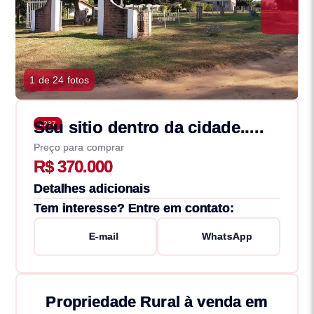
1 de 24 fotos
Seu sitio dentro da cidade.....
2237
Preço para comprar
R$ 370.000
Detalhes adicionais
Tem interesse? Entre em contato:
E-mail
WhatsApp
Propriedade Rural à venda em