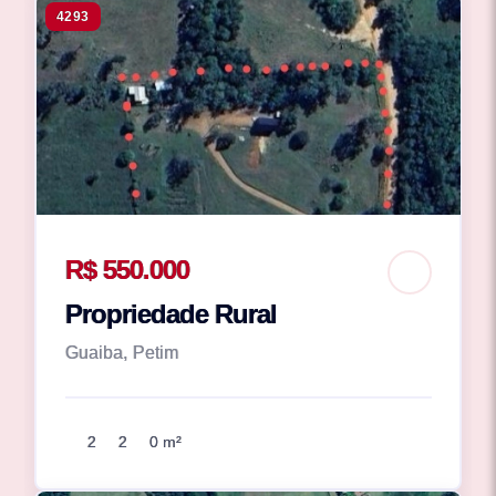
4293
R$ 550.000
Propriedade Rural
Guaiba, Petim
2
2
0 m²