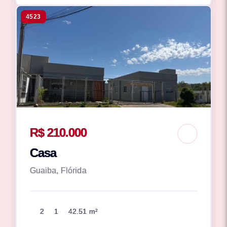
4523
R$ 210.000
Casa
Guaiba, Flórida
2
1
42.51 m²