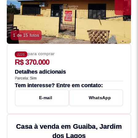
1 de 15 fotos
Preço para comprar
2233
R$ 370.000
Detalhes adicionais
Parcela: Sim
Tem interesse? Entre em contato:
E-mail
WhatsApp
Casa à venda em Guaiba, Jardim
dos Lagos