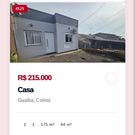
4525
R$ 215.000
Casa
Guaíba, Colina
1
1
175 m²
44 m²