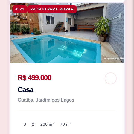
4524
PRONTO PARA MORAR
R$ 499.000
Casa
Guaíba, Jardim dos Lagos
3
2
200 m²
70 m²