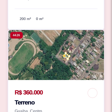
200 m²
0 m²
4426
R$ 360.000
Terreno
Guaiba, Centro