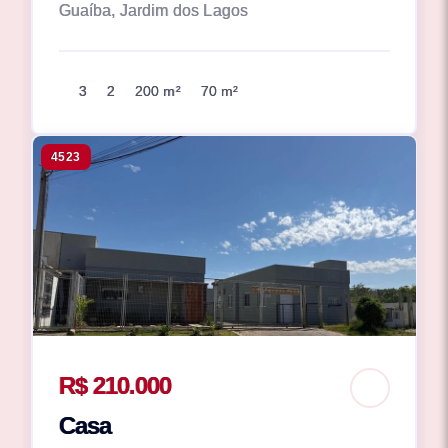
Guaíba, Jardim dos Lagos
3
2
200 m²
70 m²
4523
R$ 210.000
Casa