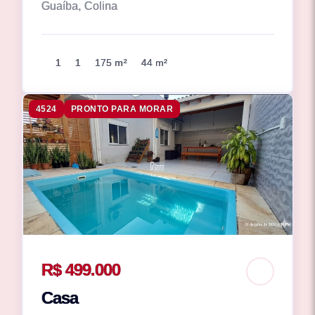
Guaíba, Colina
1
1
175 m²
44 m²
4524
PRONTO PARA MORAR
R$ 499.000
Casa