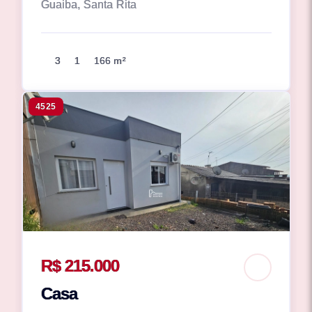
Guaiba, Santa Rita
3
1
166 m²
4525
R$ 215.000
Casa