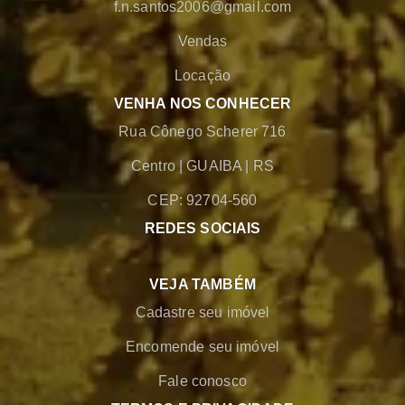
f.n.santos2006@gmail.com
Vendas
Locação
VENHA NOS CONHECER
Rua Cônego Scherer 716
Centro
|
GUAIBA
|
RS
CEP: 92704-560
REDES SOCIAIS
VEJA TAMBÉM
Cadastre seu imóvel
Encomende seu imóvel
Fale conosco