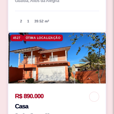
Guaíba, Altos da Alegria
2
1
39.52 m²
4527
ÓTIMA LOCALIZAÇÃO
R$ 890.000
Casa