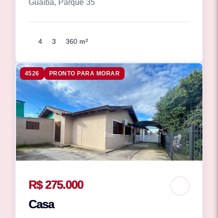
Guaíba, Parque 35
4
3
360 m²
4526
PRONTO PARA MORAR
R$ 275.000
Casa