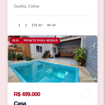
Guaíba, Colina
1
1
175 m²
44 m²
4524
PRONTO PARA MORAR
R$ 499.000
Casa