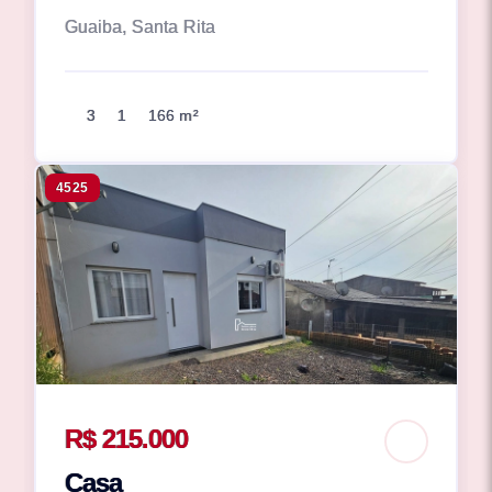
Guaiba, Santa Rita
3
1
166 m²
4525
R$ 215.000
Casa