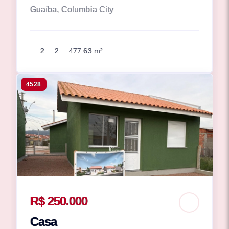
Guaíba, Columbia City
2
2
477.63 m²
4528
R$ 250.000
Casa