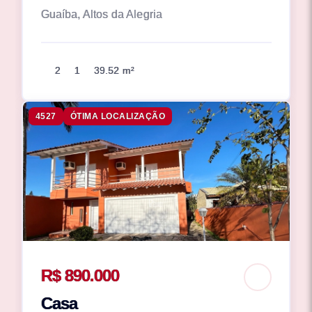
Guaíba, Altos da Alegria
2
1
39.52 m²
4527
ÓTIMA LOCALIZAÇÃO
R$ 890.000
Casa