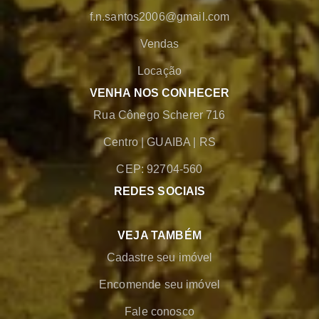
f.n.santos2006@gmail.com
Vendas
Locação
VENHA NOS CONHECER
Rua Cônego Scherer 716
Centro
|
GUAIBA
|
RS
CEP: 92704-560
REDES SOCIAIS
VEJA TAMBÉM
Cadastre seu imóvel
Encomende seu imóvel
Fale conosco