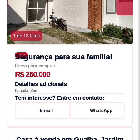
1 de 13 fotos
Segurança para sua família!
2057
Preço para comprar
R$ 260.000
Detalhes adicionais
Parcela: Sim
Tem interesse? Entre em contato:
E-mail
WhatsApp
Casa à venda em Guaiba, Jardim