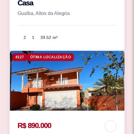
Casa
Guaíba, Altos da Alegria
2
1
39.52 m²
4527
ÓTIMA LOCALIZAÇÃO
R$ 890.000