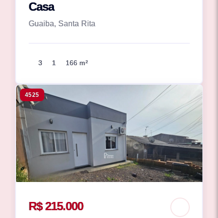
Casa
Guaiba, Santa Rita
3
1
166 m²
4525
R$ 215.000