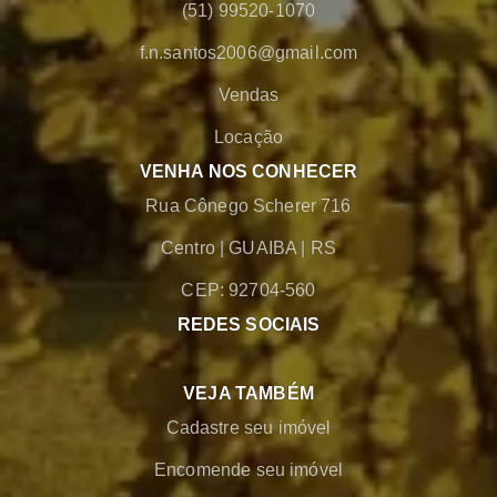
(51) 99520-1070
f.n.santos2006@gmail.com
Vendas
Locação
VENHA NOS CONHECER
Rua Cônego Scherer 716
Centro
|
GUAIBA
|
RS
CEP: 92704-560
REDES SOCIAIS
VEJA TAMBÉM
Cadastre seu imóvel
Encomende seu imóvel