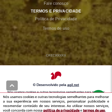
Fale conosco
TERMOS E PRIVACIDADE
Política de Privacidade
Termos de uso
CRECI
XXXXX
© Desenvolvido pela
agil.net
Nós usamos cookies e outras tecnologias semelhantes para melhorar
Nós usamos cookies e outras tecnologias semelhantes para melhorar
a sua experiência em nossos serviços, personalizar publicidade e
a sua experiência em nossos serviços, personalizar publicidade e
recomendar conteúdo de seu interesse. Ao utilizar nossos serviços,
recomendar conteúdo de seu interesse. Ao utilizar nossos serviços,
você concorda com nossa
política de privacidade
e
termos de uso
você concorda com nossa
política de privacidade
e
termos de uso
.