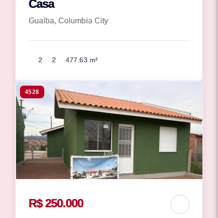
Casa
Guaíba, Columbia City
2
2
477.63 m²
4528
R$ 250.000