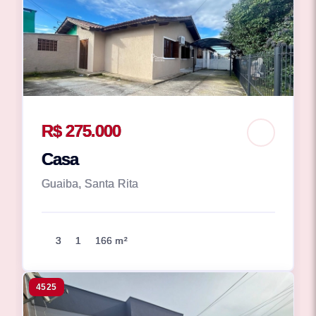
R$ 275.000
Casa
Guaiba, Santa Rita
3
1
166 m²
4525