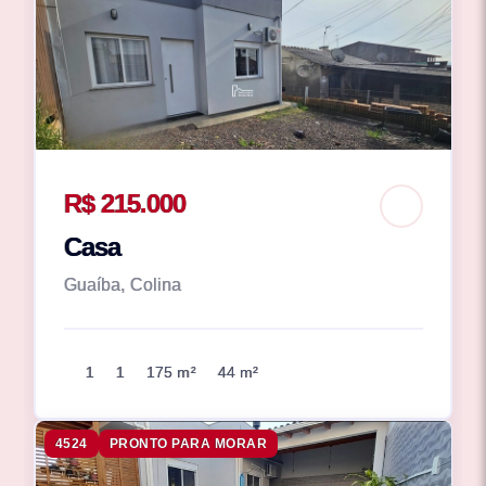
R$ 215.000
Casa
Guaíba, Colina
1
1
175 m²
44 m²
4524
PRONTO PARA MORAR