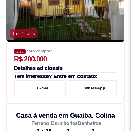
1 de 1 fotos
Preço para comprar
1789
R$ 200.000
Detalhes adicionais
Tem interesse? Entre em contato:
E-mail
WhatsApp
Casa à venda em Guaiba, Colina
Terreno
Dormitórios
Banheiros
7 x 25
2
1