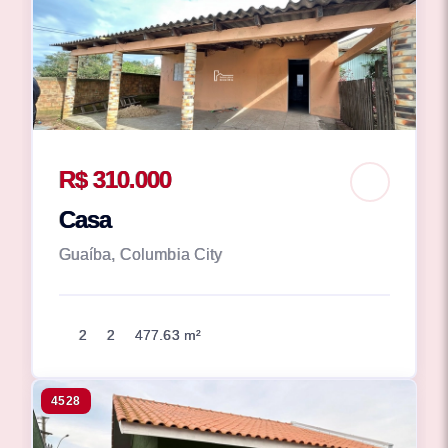
R$ 310.000
Casa
Guaíba, Columbia City
2
2
477.63 m²
4528