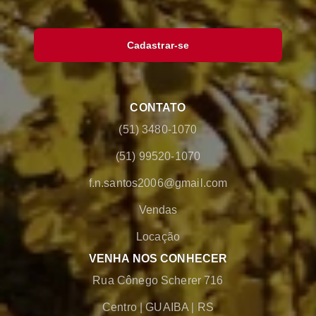
Cadastrar-se
CONTATO
(51) 3480-1070
(51) 99520-1070
f.n.santos2006@gmail.com
Vendas
Locação
VENHA NOS CONHECER
Rua Cônego Scherer 716
Centro
|
GUAIBA
|
RS