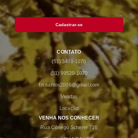
Cadastrar-se
CONTATO
(51) 3480-1070
(51) 99520-1070
f.n.santos2006@gmail.com
Vendas
Locação
VENHA NOS CONHECER
Rua Cônego Scherer 716