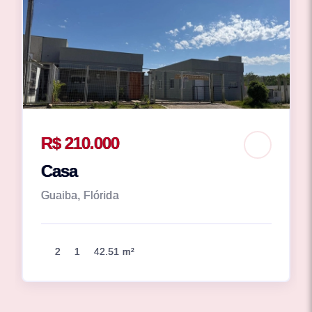
R$ 210.000
Casa
Guaiba, Flórida
2
1
42.51 m²