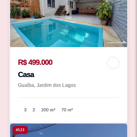
R$ 499.000
Casa
Guaíba, Jardim dos Lagos
3
2
200 m²
70 m²
4523