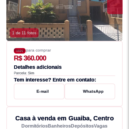
1 de 11 fotos
Preço para comprar
1621
R$ 360.000
Detalhes adicionais
Parcela: Sim
Tem interesse? Entre em contato:
E-mail
WhatsApp
Casa à venda em Guaiba, Centro
Dormitórios
Banheiros
Depósitos
Vagas