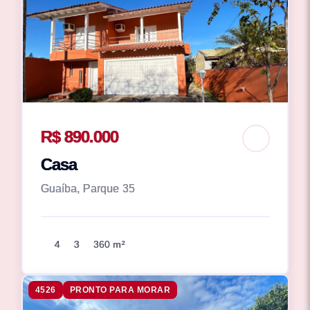
R$ 890.000
Casa
Guaíba, Parque 35
4
3
360 m²
4526
PRONTO PARA MORAR