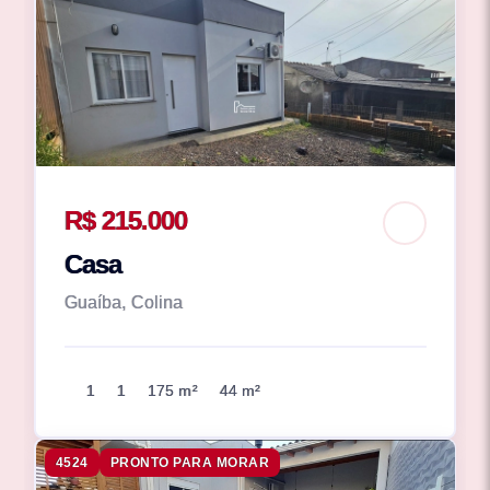
R$ 215.000
Casa
Guaíba, Colina
1
1
175 m²
44 m²
4524
PRONTO PARA MORAR