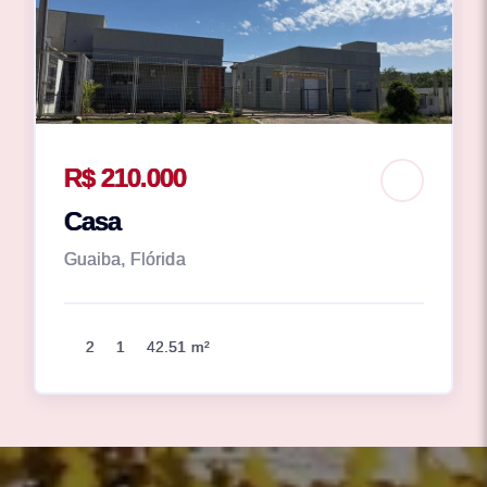
R$ 210.000
Casa
Guaiba, Flórida
2
1
42.51 m²