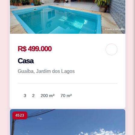
R$ 499.000
Casa
Guaíba, Jardim dos Lagos
3
2
200 m²
70 m²
4523