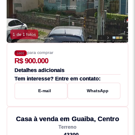
1 de 1 fotos
Preço para comprar
1602
R$ 900.000
Detalhes adicionais
Tem interesse? Entre em contato:
E-mail
WhatsApp
Casa à venda em Guaiba, Centro
Terreno
43300