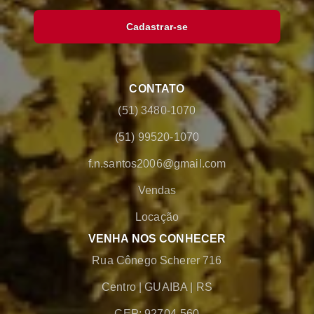
Cadastrar-se
CONTATO
(51) 3480-1070
(51) 99520-1070
f.n.santos2006@gmail.com
Vendas
Locação
VENHA NOS CONHECER
Rua Cônego Scherer 716
Centro
|
GUAIBA
|
RS
CEP: 92704-560