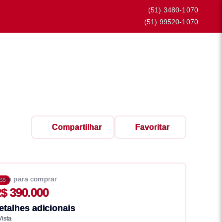
(51) 3480-1070
(51) 99520-1070
Compartilhar
Favoritar
eço para comprar
55
$ 390.000
etalhes adicionais
Vista