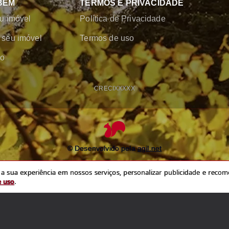
BÉM
TERMOS E PRIVACIDADE
u imóvel
Política de Privacidade
seu imóvel
Termos de uso
co
CRECI
XXXXX
© Desenvolvido pela
agil.net
experiência em nossos serviços, personalizar publicidade e recomendar conteú
 sua experiência em nossos serviços, personalizar publicidade e recome
política de privacidade
e
termos de uso
e uso
.