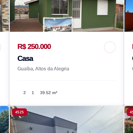
R$ 250.000
Casa
Guaíba, Altos da Alegria
2
1
39.52 m²
4525
4