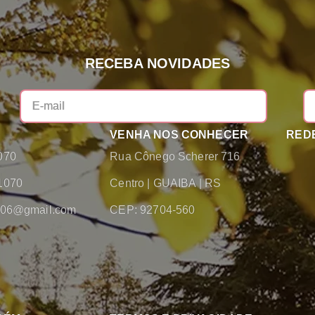
RECEBA NOVIDADES
VENHA NOS CONHECER
REDE
070
Rua Cônego Scherer 716
1070
Centro
|
GUAIBA
|
RS
2006@gmail.com
CEP: 92704-560