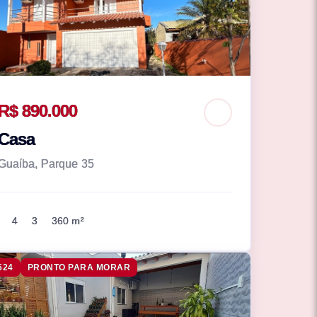
R$ 890.000
Casa
Guaíba, Parque 35
4
3
360 m²
524
PRONTO PARA MORAR