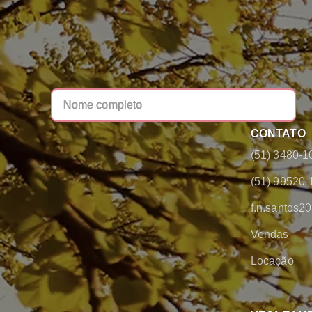
CONTATO
(51) 3480-1
(51) 99520-
f.n.santos
Vendas
Locação